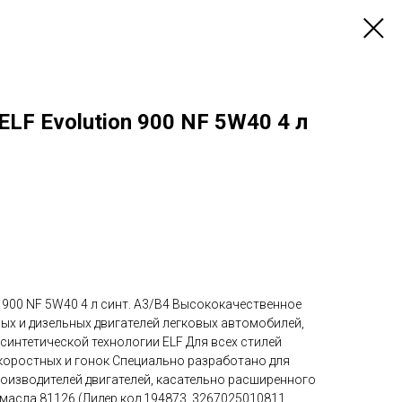
LF Evolution 900 NF 5W40 4 л
 900 NF 5W40 4 л синт. A3/B4 Высококачественное
ых и дизельных двигателей легковых автомобилей,
синтетической технологии ELF Для всех стилей
оростных и гонок Специально разработано для
оизводителей двигателей, касательно расширенного
масла 81126 (Лидер код 194873, 3267025010811,