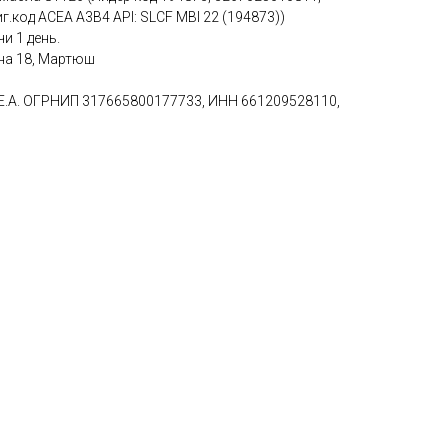
иг.код ACEA A3B4 API: SLCF MBl 22 (194873))
и 1 день.
ина 18, Мартюш
 Е.А. ОГРНИП 317665800177733, ИНН 661209528110,